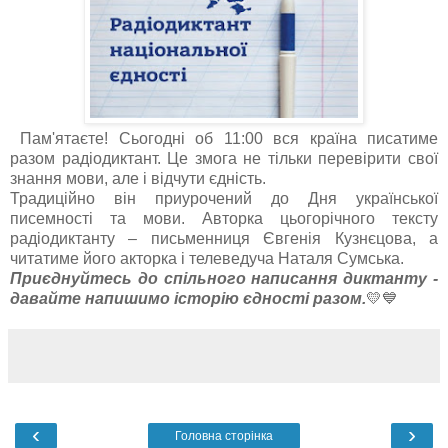
Пам'ятаєте! Сьогодні об 11:00 вся країна писатиме
разом
радіодиктант
. Це змога не тільки перевірити свої
знання мови, але і відчути єдність.
Традиційно він приурочений до Дня української
писемності та мови. Авторка цьогорічного тексту
радіодиктанту
–
письменниця Євгенія Кузнєцова, а
читатиме його акторка і телеведуча Наталя Сумська.
Приєднуйтесь до спільного написання диктанту -
давайте
напишимо
історію єдності разом.
💛💙
‹
›
Головна сторінка