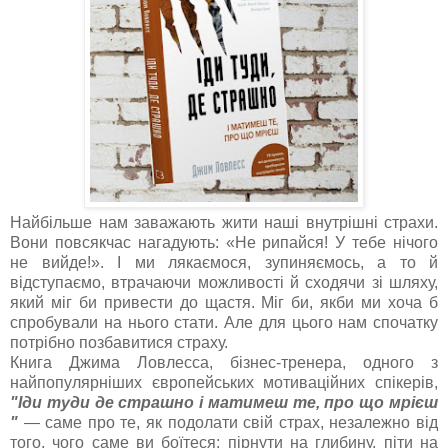
Найбільше нам заважають жити наші внутрішні страхи.
Вони повсякчас нагадують:
«
Не рипайся! У тебе нічого
не вийде!
».
І ми лякаємося, зупиняємось, а то й
відступаємо, втрачаючи можливості й сходячи зі шляху,
який міг би привести до щастя. Міг би, я
кби ми хоча б
спробували на нього стати. Але для цього нам спочатку
потрібно позбавитися страху.
Книга Джима Ловлесса
, бізнес-тренера, одного з
найпопулярніших європейських мотиваційних спікерів,
"Іди туди де страшно і матимеш те, про що мрієш
"
— саме про те, як подолати свій страх, незалежно від
того, чого саме ви боїтеся: пірнути на глибину, піти на