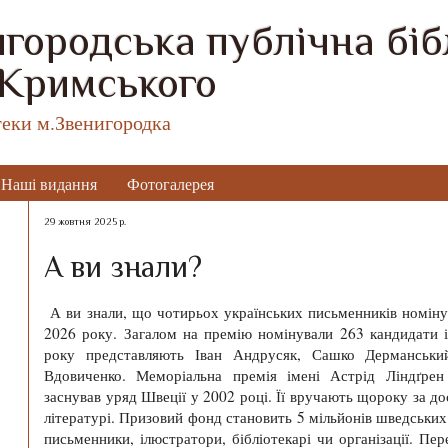
городська публічна бібл
 Кримського
теки м.Звенигородка
Наші видання
Фотогалерея
29 жовтня 2025 р.
А ви знали?
А ви знали, що чотирьох українських письменників номін
2026 року. Загалом на премію номінували 263 кандидати із
року представляють Іван Андрусяк, Сашко
Дерманськи
Вдовиченко. Меморіальна премія імені
Астрід
Ліндґрен
заснував уряд Швеції у 2002 році. Її вручають щороку за дос
літературі. Призовий фонд становить 5 мільйонів шведськи
письменники, ілюстратори,
бібліотекарі
чи організації. Пер