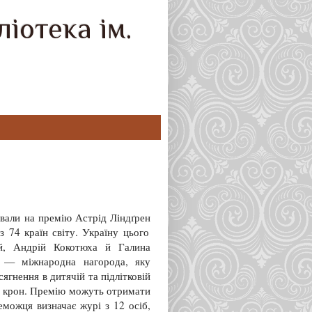
іотека ім.
ували на премію
Астрід
Ліндґрен
 74 країн світу. Україну цього
й
, Андрій
Кокотюха
й Галина
—
міжнародна нагорода, яку
ягнення в дитячій та підлітковій
х крон. Премію можуть отримати
еможця визначає журі з 12 осіб,