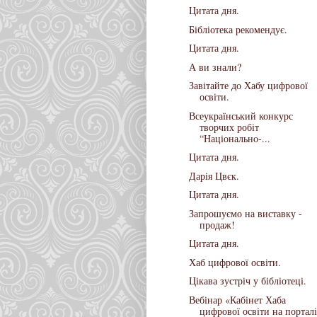
Цитата дня.
Бібліотека рекомендує.
Цитата дня.
А ви знали?
Завітайте до Хабу цифрової
освіти.
Всеукраїнський конкурс
творчих робіт
“Національно-...
Цитата дня.
Дарія Цвєк.
Цитата дня.
Запрошуємо на виставку -
продаж!
Цитата дня.
Хаб цифрової освіти.
Цікава зустріч у бібліотеці.
Вебінар «Кабінет Хаба
цифрової освіти на порталі