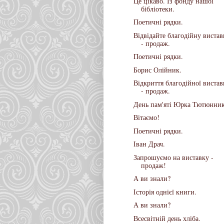
Це цікаво. Із фонду нашої
бібліотеки.
Поетичні рядки.
Відвідайте благодійну вистав
- продаж.
Поетичні рядки.
Борис Олійник.
Відкриття благодійної виста
- продаж.
День пам'яті Юрка Тютюнник
Вітаємо!
Поетичні рядки.
Іван Драч.
Запрошуємо на виставку -
продаж!
А ви знали?
Історія однієї книги.
А ви знали?
Всесвітній день хліба.