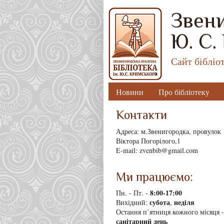
Звени
Ю. С.
Сайт бібліо
Новини
Про бібліотеку
Контакти
Адреса: м.Звенигородка, провулок
Віктора Погорілого,1
E-mail: zvenbib@gmail.com
Ми працюємо:
8
:00-17:00
Пн. - Пт. -
субота
неділя
Вихідний:
,
Остання п’ятниця кожного місяця -
санітарний день