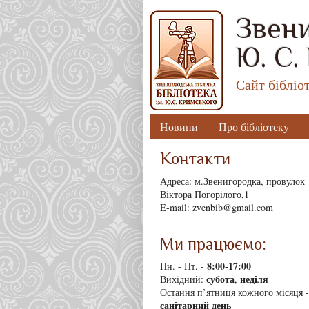
Звени
Ю. С.
Сайт бібліо
Новини
Про бібліотеку
Контакти
Адреса: м.Звенигородка, провулок
Віктора Погорілого,1
E-mail: zvenbib@gmail.com
Ми працюємо:
8
:00-17:00
Пн. - Пт. -
субота
неділя
Вихідний:
,
Остання п’ятниця кожного місяця -
санітарний день