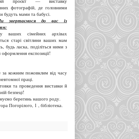
ивий проєкт — виставку
нних фотографій, де головними
ми будуть мами та бабусі.
и звертаємося до вас із
ям:
 ваших сімейних архівах
ються старі світлини ваших мам
ь, будь ласка, поділіться ними з
я оформлення експозиції!
же за кожним пожовклим від часу
невтомної праці.
товки та проведення виставки й
ній безпеці!
ануємо берегинь нашого роду.
ра Погорілого, 1 , бібліотека.