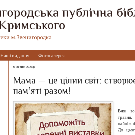
городська публічна бібл
 Кримського
теки м.Звенигородка
Наші видання
Фотогалерея
6 квітня 2026 р.
Мама — це цілий світ: створю
пам’яті разом!
Вже зо
травня
найніжн
До цьог