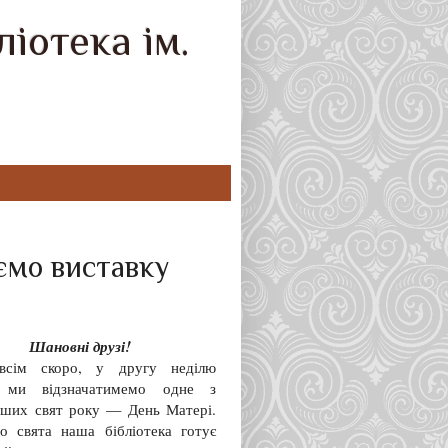
іотека ім.
ємо виставку
Шановні друзі!
всім скоро, у другу неділю
, ми відзначатимемо одне з
іших свят року — День Матері.
о свята наша бібліотека готує