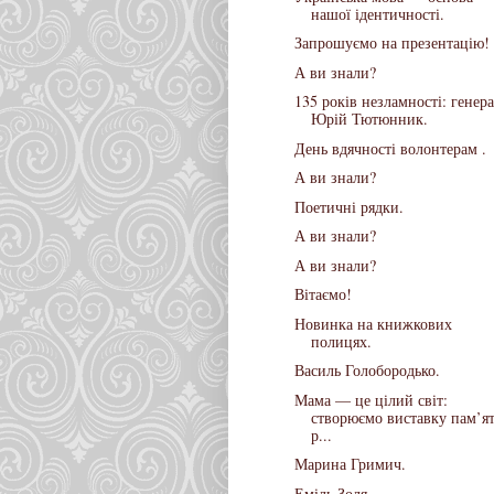
нашої ідентичності.
Запрошуємо на презентацію!
А ви знали?
135 років незламності: генер
Юрій Тютюнник.
День вдячності волонтерам .
А ви знали?
Поетичні рядки.
А ви знали?
А ви знали?
Вітаємо!
Новинка на книжкових
полицях.
Василь Голобородько.
Мама — це цілий світ:
створюємо виставку пам’ят
р...
Марина Гримич.
Еміль Золя.