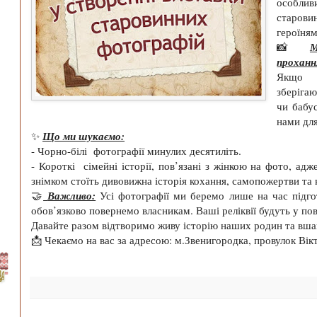
особл
старови
героїня
М
📸
проханн
Якщо у
зберіга
чи бабус
нами дл
Що ми шукаємо:
✨
- Чорно-білі фотографії минулих десятиліть.
- Короткі сімейні історії, пов’язані з жінкою на фото, ад
знімком стоїть дивовижна історія кохання, самопожертви та 
Важливо:
🤝
Усі фотографії ми беремо лише на час підго
обов’язково повернемо власникам. Ваші реліквії будуть у пов
Давайте разом відтворимо живу історію наших родин та вш
📩 Чекаємо на вас за адресою: м.Звенигородка, провулок Вікто