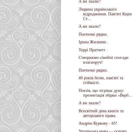
А ви знали?
Людина українського
відродження. Пам'яті Кири
Ст...
А ви знали?
Поетичні рядки.
Ірина Жиленко .
Террі Пратчетт .
Створюємо сімейні спогади
власноруч!
Поетичні рядки.
40 років болю, пам'яті та
стійкості.
Поезія, що зігріває душу:
презентація збірки «Верб...
А ви знали?
Всесвітній день книги та
авторського права.
Андрію Куркову - 65!
Українська мова — основа