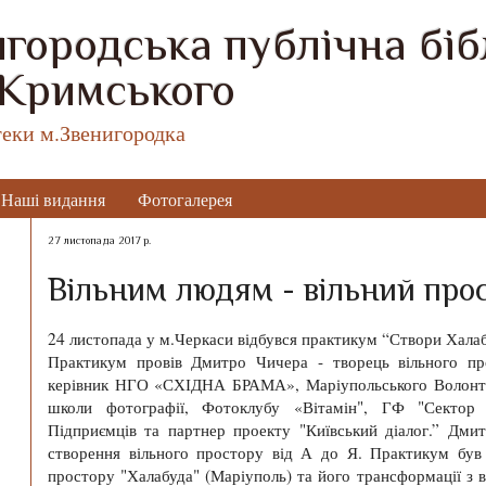
городська публічна бібл
 Кримського
теки м.Звенигородка
Наші видання
Фотогалерея
27 листопада 2017 р.
Вільним людям - вільний прос
24 листопада у м.Черкаси відбувся практикум “Створи Халаб
Практикум провів Дмитро Чичера - творець вільного пр
керівник НГО «СХІДНА БРАМА», Маріупольського Волонте
школи фотографії, Фотоклубу «Вітамін", ГФ "Сектор 
Підприємців та партнер проекту "Київський діалог.” Дми
створення вільного простору від А до Я. Практикум був 
простору "Халабуда" (Маріуполь) та його трансформації з в