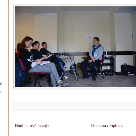
і.
а.
Новіша публікація
Головна сторінка