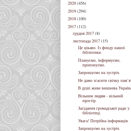
2020
(456)
2019
(294)
2018
(100)
2017
(112)
грудня 2017
(8)
листопада 2017
(15)
Це цікаво. Із фонду нашої
бібліотеки.
Плануємо, інформуємо,
пропонуємо.
Запрошуємо на зустріч.
Не дамо згасити свічку пам’ят
В душі живе вишнева Україн
Вільним людям - вільний
простір.
Засідання громадської ради у
бібліотеці.
Увага! Потрібна інформація.
Запрошуємо на зустріч.