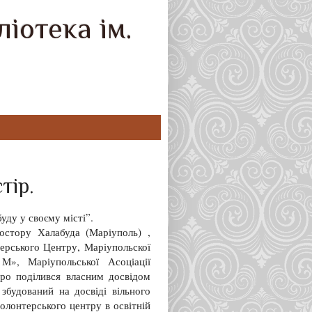
іотека ім.
тір.
уду у своєму місті”.
остору Халабуда (Маріуполь) ,
рського Центру, Маріупольскої
М», Маріупольської Асоціації
тро поділився власним досвідом
збудований на досвіді вільного
олонтерського центру в освітній