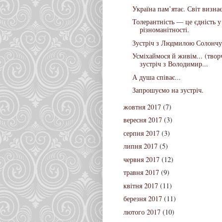
Україна пам’ятає. Світ визнає
Толерантність — це єдність у
різноманітності.
Зустріч з Людмилою Солончу
Усміхаймося й живім... (твор
зустріч з Володимир...
А душа співає...
Запрошуємо на зустріч.
жовтня 2017
(7)
вересня 2017
(3)
серпня 2017
(3)
липня 2017
(5)
червня 2017
(12)
травня 2017
(9)
квітня 2017
(11)
березня 2017
(11)
лютого 2017
(10)