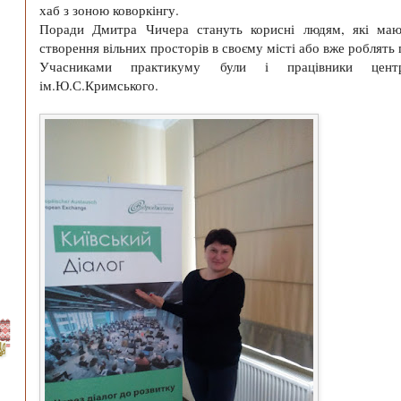
хаб з зоною коворкінгу.
Поради Дмитра Чичера стануть корисні людям, які мают
створення вільних просторів в своєму місті або вже роблять 
Учасниками практикуму були і працівники центра
ім.Ю.С.Кримського.