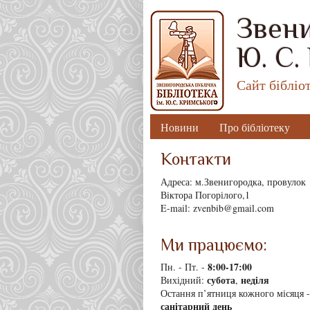
Звени
Ю. С.
Сайт бібліо
Новини
Про бібліотеку
Контакти
Адреса: м.Звенигородка, провулок
Віктора Погорілого,1
E-mail: zvenbib@gmail.com
Ми працюємо:
8
:00-17:00
Пн. - Пт. -
субота
неділя
Вихідний:
,
Остання п’ятниця кожного місяця -
санітарний день