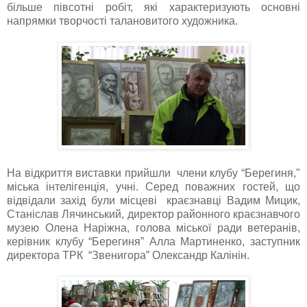
більше півсотні робіт, які характеризують основні
напрямки творчості талановитого художника.
На відкриття виставки прийшли члени клубу “Берегиня,"
міська інтелігенція, учні. Серед поважних гостей, що
відвідали захід були місцеві краєзнавці Вадим Мицик,
Станіслав Лячинський, директор районного краєзнавчого
музею Олена Наріжна, голова міської ради ветеранів,
керівник клубу “Берегиня” Алла Мартиненко, заступник
директора ТРК “Звенигора” Олександр Калінін.