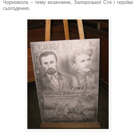
Чорновола – тему козаччини, Запорозької Січі і героїки
сьогодення.