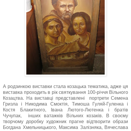
А родзинкою виставки стала козацька тематика, адже ця
виставка проходить в рік святкування 100-річчя Вільного
Козацтва. На виставці представлені портрети Семена
Гризла і Никодима Смоктія, Тимоша Гуляй-Гуленка і
Костя Блакитного, Івана Лютого-Лютенка і братів
Чучупак, інших ватажків Вільних козаків. В своєму
творчому доробку художник прагне відтворити образи
Богдана Хмельницького, Максима Залізняка, Вячеслава