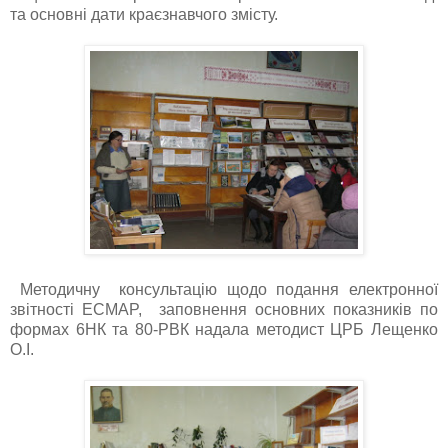
та основні дати краєзнавчого змісту.
Методичну консультацію щодо подання електронної
звітності ECMAP, заповнення основних показників по
формах 6НК та 80-РВК надала методист ЦРБ Лещенко
О.І.