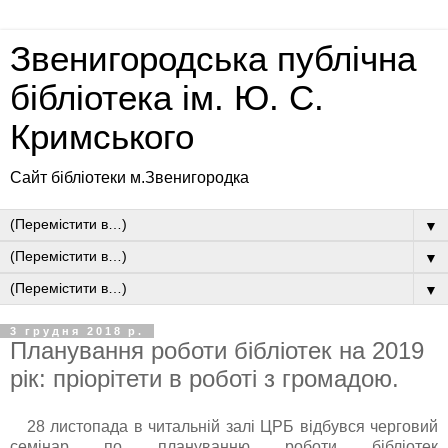
Звенигородська публічна
бібліотека ім. Ю. С.
Кримського
Сайт бібліотеки м.Звенигородка
▼
▼
▼
3 грудня 2018 р.
Планування роботи бібліотек на 2019
рік: пріорітети в роботі з громадою.
28 листопада в читальній залі ЦРБ відбувся черговий
семінар по плануванню роботи бібліотек