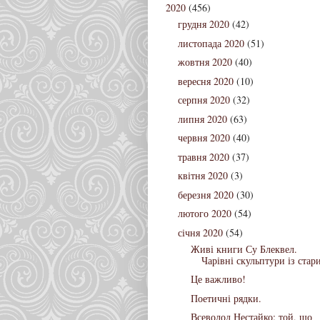
2020
(456)
грудня 2020
(42)
листопада 2020
(51)
жовтня 2020
(40)
вересня 2020
(10)
серпня 2020
(32)
липня 2020
(63)
червня 2020
(40)
травня 2020
(37)
квітня 2020
(3)
березня 2020
(30)
лютого 2020
(54)
січня 2020
(54)
Живі книги Су Блеквел.
Чарівні скульптури із стари
Це важливо!
Поетичні рядки.
Всеволод Нестайко: той, що