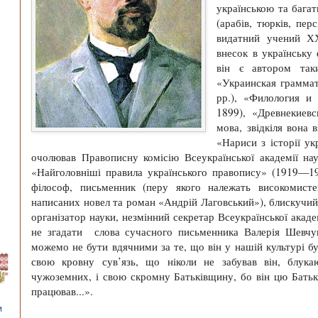
українською та бага
(арабів, тюрків, перс
видатний учений ХХ
внесок в українську
він є автором так
«Украинская грамма
рр.), «Филология и
1899), «Древнекиевс
мова, звідкіля вона в
«Нариси з історії ук
очолював Правописну комісію Всеукраїнської академії нау
«Найголовніші правила українського правопису» (1919—19
філософ, письменник (перу якого належать високомисте
написаних новел та роман «Андрій Лаговський»), блискучий 
організатор науки, незмінний секретар Всеукраїнської акад
не згадати слова сучасного письменника Валерія Шевчу
можемо не бути вдячними за те, що він у нашій культурі бу
свою кровну сув’язь, що ніколи не забував він, блука
чужоземних, і свою скромну Батьківщину, бо він цю Батькі
працював...».