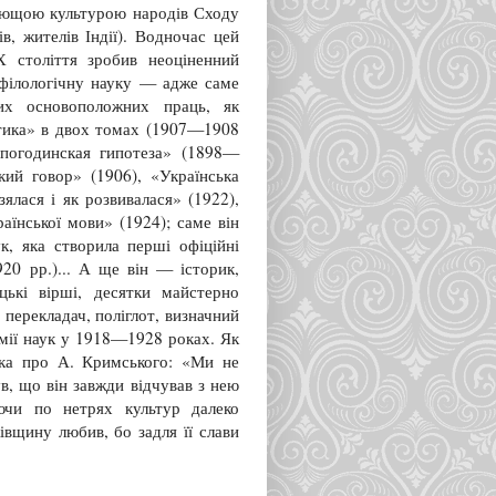
тющою культурою народів Сходу
ів, жителів Індії). Водночас цей
 століття зробив неоціненний
 філологічну науку — адже саме
их основоположних праць, як
тика» в двох томах (1907—1908
 погодинская гипотеза» (1898—
кий говор» (1906), «Українська
зялася і як розвивалася» (1922),
раїнської мови» (1924); саме він
к, яка створила перші офіційні
20 рр.)... А ще він — історик,
цькі вірші, десятки майстерно
перекладач, поліглот, визначний
емії наук у 1918—1928 роках. Як
ка про А. Кримського: «Ми не
в, що він завжди відчував з нею
ючи по нетрях культур далеко
вщину любив, бо задля її слави