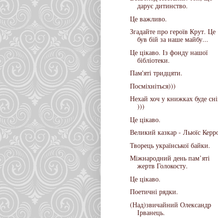
дарує дитинство.
Це важливо.
Згадайте про героїв Крут. Це
був бій за наше майбу...
Це цікаво. Із фонду нашої
бібліотеки.
Пам'яті тридцяти.
Посміхніться)))
Нехай хоч у книжках буде сні
)))
Це цікаво.
Великий казкар - Льюїс Керр
Творець української байки.
Міжнародний день пам’яті
жертв Голокосту.
Це цікаво.
Поетичні рядки.
(Над)звичайний Олександр
Ірванець.