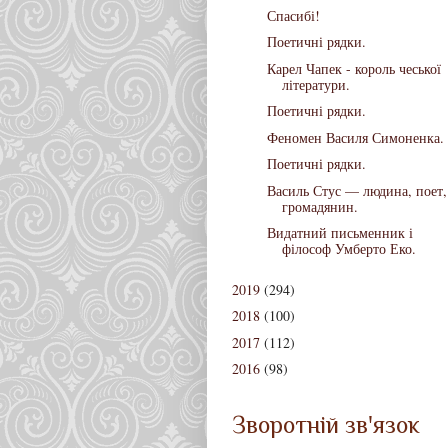
Спасибі!
Поетичні рядки.
Карел Чапек - король чеської
літератури.
Поетичні рядки.
Феномен Василя Симоненка.
Поетичні рядки.
Василь Стус — людина, поет,
громадянин.
Видатний письменник і
філософ Умберто Еко.
2019
(294)
2018
(100)
2017
(112)
2016
(98)
Зворотній зв'язок