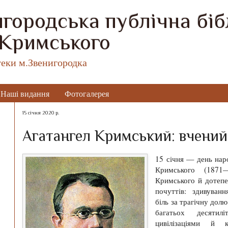
городська публічна бібл
 Кримського
теки м.Звенигородка
Наші видання
Фотогалерея
15 січня 2020 р.
Агатангел Кримський: вчений
15 січня — день на
Кримського (1871
Кримського й дотепе
почуттів: здивуванн
біль за трагічну дол
багатьох десяти
цивілізаціями й