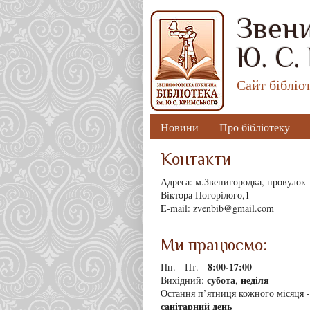
Звени
Ю. С.
Сайт бібліо
Новини
Про бібліотеку
Контакти
Адреса: м.Звенигородка, провулок
Віктора Погорілого,1
E-mail: zvenbib@gmail.com
Ми працюємо:
8
:00-17:00
Пн. - Пт. -
субота
неділя
Вихідний:
,
Остання п’ятниця кожного місяця -
санітарний день