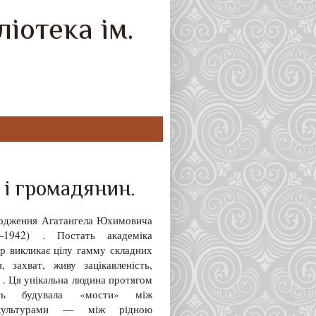
іотека ім.
 і громадянин.
родження Агатангела Юхимовича
—1942) . Постать академіка
р викликає цілу гамму складних
я, захват, живу зацікавленість,
ю . Ця унікальна людина протягом
літь будувала «мости» між
 культурами — між рідною