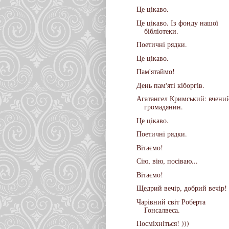
Це цікаво.
Це цікаво. Із фонду нашої
бібліотеки.
Поетичні рядки.
Це цікаво.
Пам'ятаймо!
День пам'яті кіборгів.
Агатангел Кримський: вчений
громадянин.
Це цікаво.
Поетичні рядки.
Вітаємо!
Сію, вію, посіваю...
Вітаємо!
Щедрий вечір, добрий вечір!
Чарівний світ Роберта
Гонсалвеса.
Посміхніться! )))