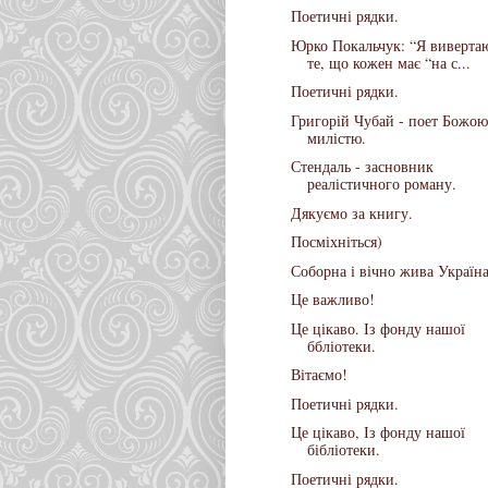
Поетичні рядки.
Юрко Покальчук: “Я виверта
те, що кожен має “на с...
Поетичні рядки.
Григорій Чубай - поет Божою
милістю.
Стендаль - засновник
реалістичного роману.
Дякуємо за книгу.
Посміхніться)
Соборна і вічно жива Україна
Це важливо!
Це цікаво. Із фонду нашої
ббліотеки.
Вітаємо!
Поетичні рядки.
Це цікаво, Із фонду нашої
бібліотеки.
Поетичні рядки.