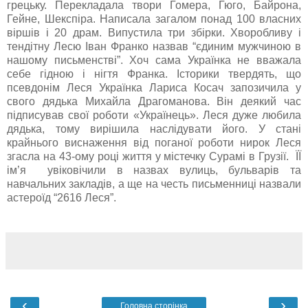
грецьку. Перекладала твори Гомера, Гюго, Байрона,
Гейне, Шекспіра. Написала загалом понад 100 власних
віршів і 20 драм. Випустила три збірки. Хворобливу і
тендітну Лесю Іван Франко назвав “єдиним мужчиною в
нашому письменстві”. Хоч сама Українка не вважала
себе гідною і нігтя Франка. Історики твердять, що
псевдонім Леся Українка Лариса Косач запозичила у
свого дядька Михайла Драгоманова. Він деякий час
підписував свої роботи «Українець». Леся дуже любила
дядька, тому вирішила наслідувати його. У стані
крайнього виснаження від поганої роботи нирок Леся
згасла на 43-ому році життя у містечку Сурамі в Грузії. ЇЇ
ім’я увіковічили в назвах вулиць, бульварів та
навчальних закладів, а ще на честь письменниці назвали
астероїд “2616 Леся”.
‹
›
Головна сторінка