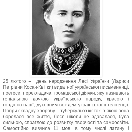
25 лютого – день народження Лесі Українки (Лариси
Петрівни Косач-​Квітки) видатної української письменниці,
поетеси, перекладача, громадської діячки, яку називають
геніальною дочкою українського народу, красою і
гордістю нації, духовним вождем української інтелігенції.
Попри складну хворобу – туберкульоз кісток, з якою вона
боролася все життя, Леся ніколи не здавалася, була
сильною, спраглою до розвитку, творчості та самоосвіти.
Самостійно вивчила 11 мов, в тому числі латину і