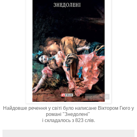
Найдовше речення у світі було написане Віктором Гюго у
романі "Знедолені"
і складалось з 823 слів.