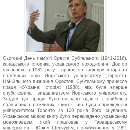
Сьогодні День пам'яті Ореста Субтельного (1941-2016),
канадського історика українського походження. Доктор
філософії, з 1982 року - професор кафедри історії та
політичних наук Йоркського університету (Торонто).
Найбільшого визнання Орестові Субтельному принесла
праця «Україна: Історія» (1988), яка була вперше
опублікована видавництвом Йоркського університету.
Згодом цю працю було визнано однією з найбільш
впливових і важливих книжок, що були оприлюднені
університетом Торонто за 100 років його існування.
Українською мовою книгу було перекладено українським
мовознавцем, який працював у Гарвардському
університеті - Юрієм Шевчуком, і опубліковано у 1991