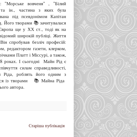
: "Морське вовченя" , "Білий
та ін., частина з яких була
ована під псевдонімом Капітан
д. Його творами 📚 зачитувалася
Європа ще у ХХ ст., тоді як на
відомий широкій публіці. Життя
ін спробував безліч професій:
м, редактором газети, клерком,
річками Платт і Міссурі, а також,
8 роках. І сьогодні Майн Рід є
івчуття силам справедливості,
н Ріда, роблять його одним з
тися із творами 📚 Майна Ріда
цього автора.
Старіша публікація