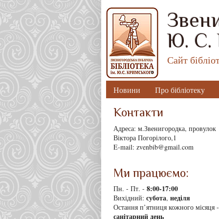
Звени
Ю. С.
Сайт бібліо
Новини
Про бібліотеку
Контакти
Адреса: м.Звенигородка, провулок
Віктора Погорілого,1
E-mail: zvenbib@gmail.com
Ми працюємо:
8
:00-17:00
Пн. - Пт. -
субота
неділя
Вихідний:
,
Остання п’ятниця кожного місяця -
санітарний день