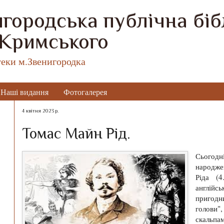
городська публічна бібл
 Кримського
теки м.Звенигородка
Наші видання
Фотогалерея
4 квітня 2023 р.
Томас Майн Рід.
Сьогодн
наро
Ріда (4
англій
пригодн
голови"
скальпа