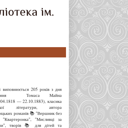
іотека ім.
і виповнюється 205 років з дня
дження Томаса Майна
.04.1818 — 22.10.1883), класика
ської літератури, автора
ицьких романів 📚 "Вершник без
, "Квартеронка", "Мисливці за
ми", творів 📚 для дітей та