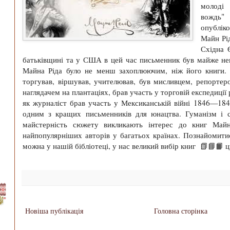
молоді 
вождь" 
опублік
Майн Рі
Східна 
батьківщині та у США в цей час письменник був майже не
Майна Ріда було не менш захоплюючим, ніж його книги. В
торгував, віршував, учителював, був мисливцем, репортеро
наглядачем на плантаціях, брав участь у торговій експедиції 
як журналіст брав участь у Мексиканській війні 1846—184
одним з кращих письменників для юнацтва. Гуманізм і сп
майстерність сюжету викликають інтерес до книг Май
найпопулярніших авторів у багатьох країнах. Познайоми
можна у нашій бібліотеці, у нас великий вибір книг 📗📘📙 
Новіша публікація
Головна сторінка