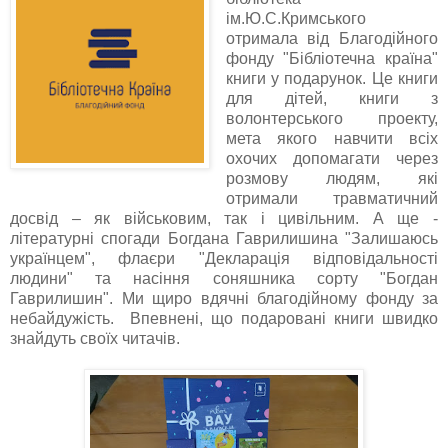
ім.Ю.С.Кримського
отримала від Благодійного
фонду "Бібліотечна країна"
книги у подарунок. Це книги
для дітей, книги з
волонтерського проекту,
мета якого навчити всіх
охочих допомагати через
розмову людям, які
отримали травматичний
досвід – як військовим, так і цивільним. А ще -
літературні спогади Богдана Гаврилишина "Залишаюсь
українцем", флаєри "Декларація відповідальності
людини" та насіння соняшника сорту "Богдан
Гаврилишин". Ми щиро вдячні благодійному фонду за
небайдужість. Впевнені, що подаровані книги швидко
знайдуть своїх читачів.