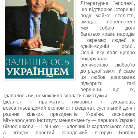
Літературна "епопея",
що відтворює історичні
події майже століття,
вміщає переплетені
між собою долі
багатьох країн, народів
і окремих людей в
одній-єдиній особі.
Особі, яку доля щедро
обдарувала
величезною любов’ю
до рідної землі, й саме
ця любов допомагає
підкорити такі
вершини, що їх,
здавалось би, неможливо здолати самотужки.
Ідеаліст і прагматик, гуморист і зухвалець,
всесвітньовідомий економіст і меценат, суспільний діяч і
радник кількох президентів України, засновник
Міжнародного інституту менеджменту — першої в Україні
бізнес-школи — і він же — хлопчик із карпатського села,
а згодом простий канадський лісоруб Богдан