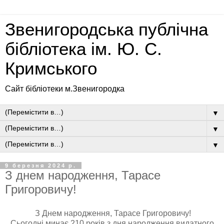
Звенигородська публічна
бібліотека ім. Ю. С.
Кримського
Сайт бібліотеки м.Звенигородка
▼
▼
▼
9 березня 2024 р.
З днем народження, Тарасе
Григоровичу!
З Днем народження, Тарасе Григоровичу!
Сьогодні минає 210 років з дня народження видатного