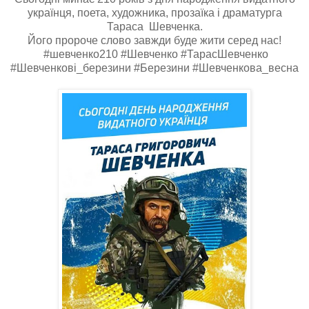
українця, поета, художника, прозаїка і драматурга
Тараса Шевченка.
Його пророче слово завжди буде жити серед нас!
#шевченко210 #Шевченко #ТарасШевченко
#Шевченкові_березини #Березини #Шевченкова_весна