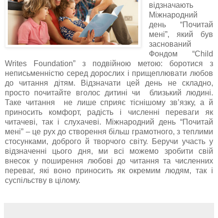
відзначають
Міжнародний
день “Почитай
мені”, який був
заснований
Фондом “Child
Writes Foundation” з подвійною метою: боротися з
неписьменністю серед дорослих і прищеплювати любов
до читання дітям. Відзначати цей день не складно,
просто почитайте вголос дитині чи близький людині.
Таке читання не лише сприяє тіснішому зв’язку, а й
приносить комфорт, радість і численні переваги як
читачеві, так і слухачеві. Міжнародний день “Почитай
мені” – це рух до створення більш грамотного, з теплими
стосунками, доброго й творчого світу. Беручи участь у
відзначенні цього дня, ми всі можемо зробити свій
внесок у поширення любові до читання та численних
переваг, які воно приносить як окремим людям, так і
суспільству в цілому.