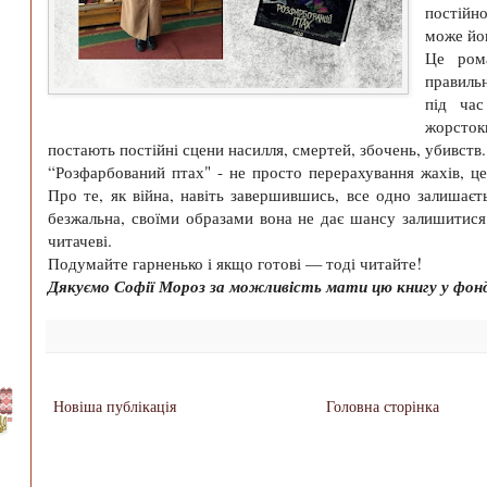
постійн
може йо
Це ром
правиль
під ча
жорсто
постають постійні сцени насилля, смертей, збочень, убивств.
“Розфарбований птах" - не просто перерахування жахів, це
Про те, як війна, навіть завершившись, все одно залишаєт
безжальна, своїми образами вона не дає шансу залишитися 
читачеві.
Подумайте гарненько і якщо готові — тоді читайте!
Дякуємо Софії Мороз за можливість мати цю книгу у фонд
Новіша публікація
Головна сторінка