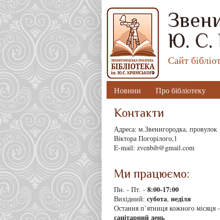
Звени
Ю. С.
Сайт бібліо
Новини
Про бібліотеку
Контакти
Адреса: м.Звенигородка, провулок
Віктора Погорілого,1
E-mail: zvenbib@gmail.com
Ми працюємо:
8
:00-17:00
Пн. - Пт. -
субота
неділя
Вихідний:
,
Остання п’ятниця кожного місяця -
санітарний день