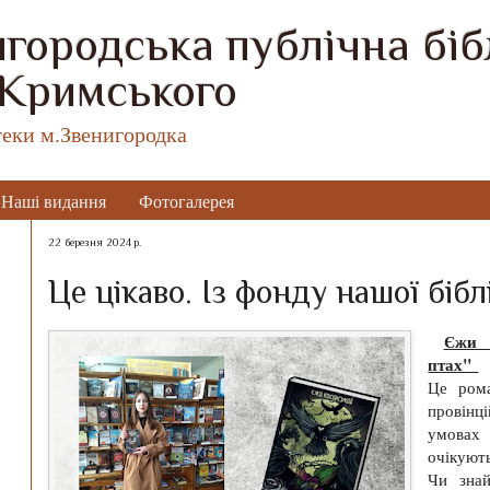
городська публічна бібл
 Кримського
теки м.Звенигородка
Наші видання
Фотогалерея
22 березня 2024 р.
Це цікаво. Із фонду нашої бібл
Єжи 
птах"
Це ром
провінц
умовах 
очікуют
Чи зна