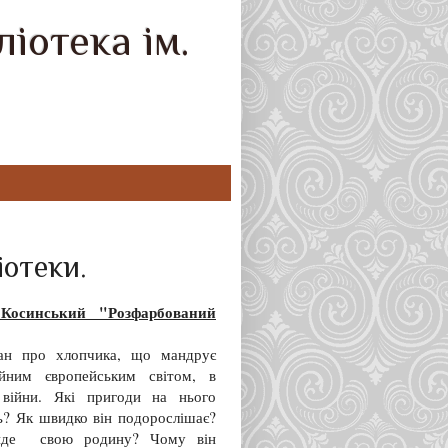
іотека ім.
іотеки.
Косинський "Розфарбований
ан про хлопчика, що мандрує
ійним європейським світом, в
війни. Які пригоди на нього
ь? Як швидко він подорослішає?
йде свою родину? Чому він