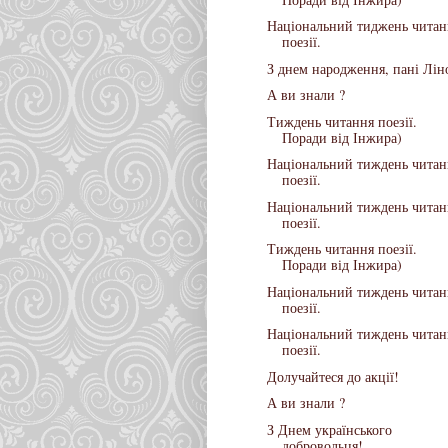
Національний тиджень читан
поезії.
З днем народження, пані Лін
А ви знали ?
Тиждень читання поезії.
Поради від Інжира)
Національний тиждень читан
поезії.
Національний тиждень читан
поезії.
Тиждень читання поезії.
Поради від Інжира)
Національний тиждень читан
поезії.
Національний тиждень читан
поезії.
Долучайтеся до акції!
А ви знали ?
З Днем українського
добровольця!