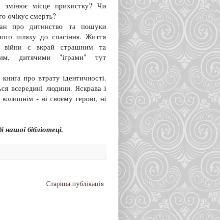
о змінює місце прихистку? Чи
го очікує смерть?
ан про дитинство та пошуки
ного шляху до спасіння. Життя
с війни є вкрай страшним та
ким, дитячими "іграми" тут
 книга про втрату ідентичності.
ься всередині людини. Яскрава і
колишнім - ні своєму герою, ні
і нашої бібліотеці.
Старіша публікація