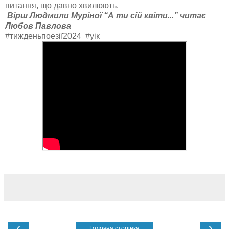
питання, що давно хвилюють.
Вірш Людмили Муріної “А ти сій квіти...” читає
Любов Павлова
#тижденьпоезії2024 #уік
‹
›
Головна сторінка