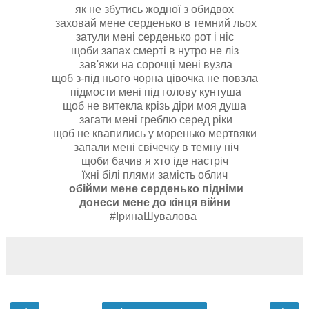
як не збутись жодної з обидвох
заховай мене серденько в темний льох
затули мені серденько рот і ніс
щоби запах смерті в нутро не ліз
зав'яжи на сорочці мені вузла
щоб з-під нього чорна цівочка не повзла
підмости мені під голову кунтуша
щоб не витекла крізь діри моя душа
загати мені греблю серед ріки
щоб не квапились у моренько мертвяки
запали мені свічечку в темну ніч
щоби бачив я хто іде настріч
їхні білі плями замість облич
обійми мене серденько підніми
донеси мене до кінця війни
#ІринаШувалова