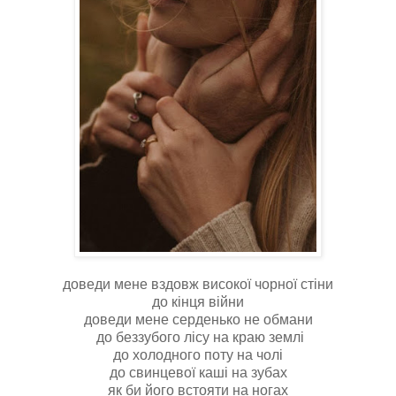
доведи мене вздовж високої чорної стіни
до кінця війни
доведи мене серденько не обмани
до беззубого лісу на краю землі
до холодного поту на чолі
до свинцевої каші на зубах
як би його встояти на ногах