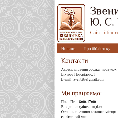
Звени
Ю. С.
Сайт бібліо
Новини
Про бібліотеку
Контакти
Адреса: м.Звенигородка, провулок
Віктора Погорілого,1
E-mail: zvenbib@gmail.com
Ми працюємо:
8
:00-17:00
Пн. - Пт. -
субота
неділя
Вихідний:
,
Остання п’ятниця кожного місяця -
санітарний день