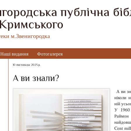
городська публічна бібл
 Кримського
теки м.Звенигородка
Наші видання
Фотогалерея
10 листопада 2025 р.
А ви знали?
А ви зна
ніколи 
ній усьо
У 1960 
Раймон
найдовш
Cent mil