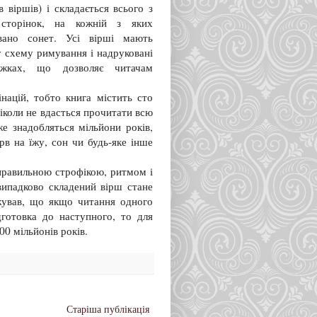
в віршів) і складається всього з
 сторінок, на кожній з яких
вано сонет. Усі вірші мають
у схему римування і надруковані
жках, що дозволяє читачам
націй, тобто книга містить сто
ніколи не вдасться прочитати всю
е знадобляться мільйони років,
рв на їжу, сон чи будь-яке інше
 правильною строфікою, ритмом і
випадково складений вірш стане
жував, що якщо читання одного
дготовка до наступного, то для
0 мільйонів років.
Старіша публікація