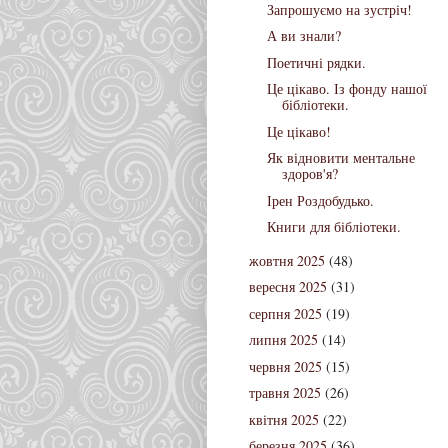
Запрошуємо на зустріч!
А ви знали?
Поетичні рядки.
Це цікаво. Із фонду нашої
бібліотеки.
Це цікаво!
Як відновити ментальне
здоров'я?
Ірен Роздобудько.
Книги для бібліотеки.
жовтня 2025
(48)
вересня 2025
(31)
серпня 2025
(19)
липня 2025
(14)
червня 2025
(15)
травня 2025
(26)
квітня 2025
(22)
березня 2025
(36)