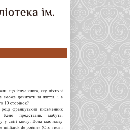
іотека ім.
ли, що існує книга, яку ніхто й
не зможе дочитати за життя, і в
го 10 сторінок?
році французький письменник
 Кено представив, мабуть,
у у світі книгу. Вона має назву
le milliards de po
èmes (
Сто тисяч