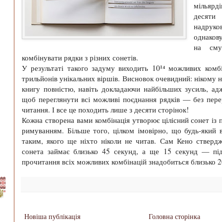
мільярді
десяти
надруко
однаков
на сму
комбінувати рядки з різних сонетів.
У результаті такого задуму виходить 10
¹
⁴
можливих комбі
трильйонів унікальних віршів. Висновок очевидний: нікому 
книгу повністю, навіть докладаючи найбільших зусиль, адж
щоб переглянути всі можливі поєднання рядків
—
без пере
читання. І все це походить лише з десяти сторінок!
Кожна створена вами комбінація утворює цілісний сонет із
римуванням. Більше того, цілком імовірно, що будь-який 
таким, якого ще ніхто ніколи не читав. Сам Кено стверд
сонета займає близько 45 секунд, а ще 15 секунд
—
пі
прочитання всіх можливих комбінацій знадобиться близько 20
Новіша публікація
Головна сторінка