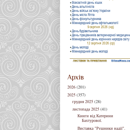
Архів
2026
(201)
2025
(357)
грудня 2025
(28)
листопада 2025
(41)
Книги від Катерини
Бахтурової.
Виставка "Рушники надії".