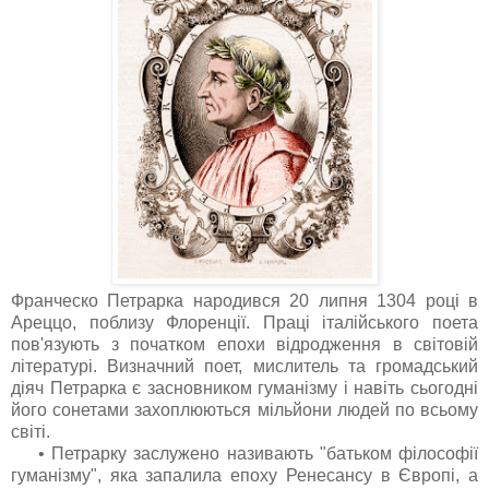
Франческо Петрарка народився 20 липня 1304 році в
Ареццо, поблизу Флоренції. Праці італійського поета
пов'язують з початком епохи відродження в світовій
літературі. Визначний поет, мислитель та громадський
діяч Петрарка є засновником гуманізму і навіть сьогодні
його сонетами захоплюються мільйони людей по всьому
світі.
• Петрарку заслужено називають "батьком філософії
гуманізму", яка запалила епоху Ренесансу в Європі, а