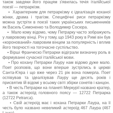
також завдяки його працям з'явилась течія італійської
поезії — петраркізм.
• Характерним для петраркізму є ідеалізація коханої
жінки, драма і трагізм. Специфічні риси петраркізму
можна зустріти в поезії таких українських письменників
як Василь Симоненко та Володимир Сосюра.
• Мало кому відомо, чому Петрарку часто зображують
у лавровому вінці. Річ у тому, що 1943 року в Римі він був
«коронований» лавровим вінцем за популярність і вплив
його творчості на тогочасне суспільство.
• Вірші Франческо Петрарки відіграли визначну роль в
формуванні сучасної італійської мови.
• Про кохану Петрарки Лауру нам відомо дуже мало.
Поет розповів, що вони вперше зустрілись в церкві
Санта-К'яра і що вже через 21 рік вона померла. Поет
оспівував та ідеалізував Лауру ще десять років і
присвятив їй відомі у всьому світі збірки сонетів і канцон.
• В честь Петрарки на планеті Меркурії названо кратер,
а також астероїд головного поясу — 12722 Петрарка
(12722 Petrarca).
• Свій астероїд має і кохана Петрарки Лаура, на її
честь було названо невеликий астероїд 467 Лаура (467
Laura).