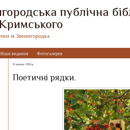
городська публічна бібл
 Кримського
теки м.Звенигородка
Наші видання
Фотогалерея
15 липня 2019 р.
Поетичні рядки.