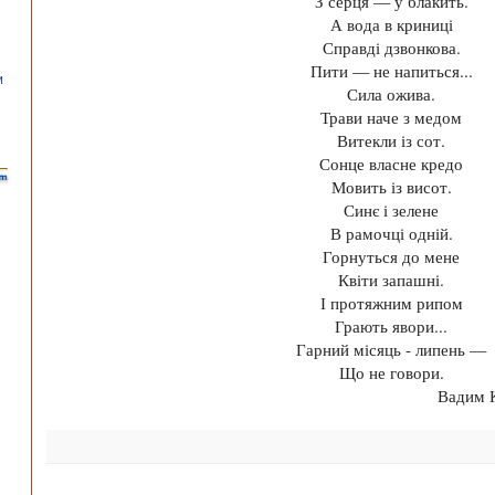
З серця — у блакить.
А вода в криниці
Справді дзвонкова.
Пити — не напиться...
Сила ожива.
Трави наче з медом
Витекли із сот.
Сонце власне кредо
Мовить із висот.
Синє і зелене
В рамочці одній.
Горнуться до мене
Квіти запашні.
І протяжним рипом
Грають явори...
Гарний місяць - липень —
Що не говори.
Вадим Крище