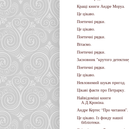
Кращі книги Андре Моруа.
Це цікаво.
Поетичні рядки.
Це цікаво.
Поетичні рядки.
Вітаємо.
Поетичні рядки.
Засновник "крутого детектив
Поетичні рядки.
Це цікаво.
Невловимий шукач пригод.
Цікаві факти про Петрарку.
Найвідоміші книги
А.Д.Кроніна.
Андре Кертес “Про читання”.
Це цікаво. Із фонду нашої
бібліотеки.