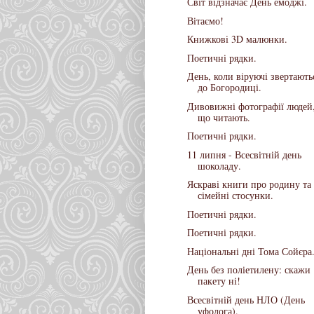
Світ відзначає День емоджі.
Вітаємо!
Книжкові 3D малюнки.
Поетичні рядки.
День, коли віруючі звертають
до Богородиці.
Дивовижні фотографії людей
що читають.
Поетичні рядки.
11 липня - Всесвітній день
шоколаду.
Яскраві книги про родину та
сімейні стосунки.
Поетичні рядки.
Поетичні рядки.
Національні дні Тома Сойєра
День без поліетилену: скажи
пакету ні!
Всесвітній день НЛО (День
уфолога).