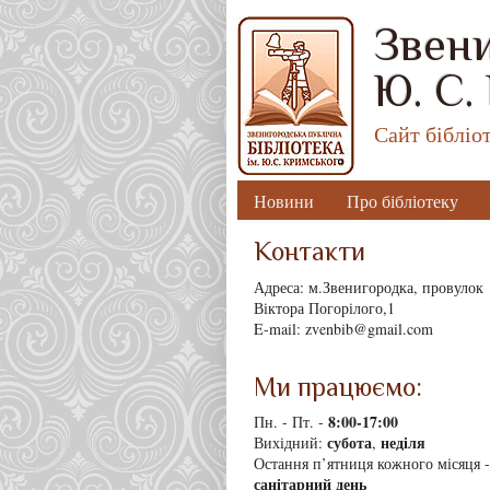
Звени
Ю. С.
Сайт бібліо
Новини
Про бібліотеку
Контакти
Адреса: м.Звенигородка, провулок
Віктора Погорілого,1
E-mail: zvenbib@gmail.com
Ми працюємо:
8
:00-17:00
Пн. - Пт. -
субота
неділя
Вихідний:
,
Остання п’ятниця кожного місяця -
санітарний день