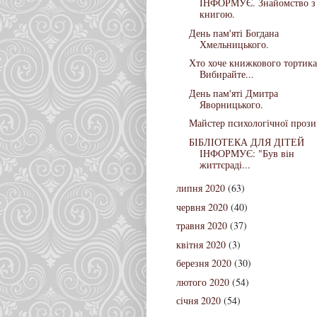
ІНФОРМУЄ. Знайомство з
книгою.
День пам'яті Богдана
Хмельницького.
Хто хоче книжкового тортика
Вибирайте...
День пам'яті Дмитра
Яворницького.
Майстер психологічної прози
БІБЛІОТЕКА ДЛЯ ДІТЕЙ
ІНФОРМУЄ: "Був вiн
життєрадi...
липня 2020
(63)
червня 2020
(40)
травня 2020
(37)
квітня 2020
(3)
березня 2020
(30)
лютого 2020
(54)
січня 2020
(54)