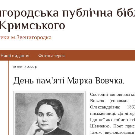
городська публічна бібл
 Кримського
теки м.Звенигородка
Наші видання
Фотогалерея
10 серпня 2020 р.
День пам'яті Марка Вовчка.
Сьогодні виповнюєтьс
Вовчок (справжнє 
Олександрівна; 183
письменниці. До літе
і до неї як особистост
Шевченко. Поет прис
також висловлював