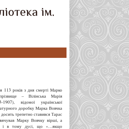
іотека ім.
я 113 років з дня смерті Марко
прізвище – Вілінська Марія
3-1907), відомої української
ратурного доробку Марка Вовчка
і досить трепетно ставився Тарас
вячував Марку Вовчку вірші, а
ся і в тому дусі, що «…якщо