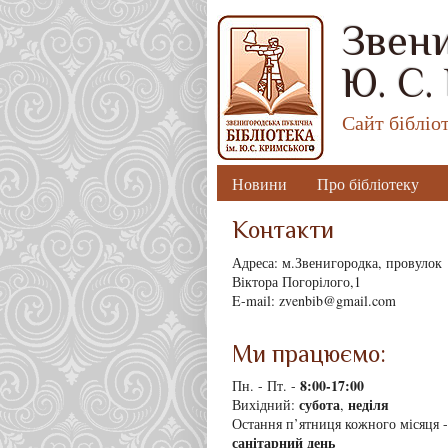
Звени
Ю. С.
Сайт бібліо
Новини
Про бібліотеку
Контакти
Адреса: м.Звенигородка, провулок
Віктора Погорілого,1
E-mail: zvenbib@gmail.com
Ми працюємо:
8
:00-17:00
Пн. - Пт. -
субота
неділя
Вихідний:
,
Остання п’ятниця кожного місяця -
санітарний день