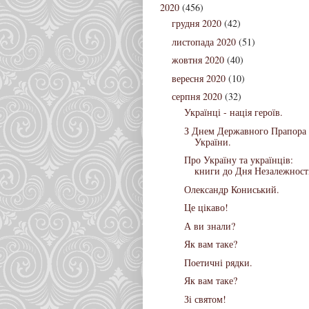
2020
(456)
грудня 2020
(42)
листопада 2020
(51)
жовтня 2020
(40)
вересня 2020
(10)
серпня 2020
(32)
Українці - нація героїв.
З Днем Державного Прапора
України.
Про Україну та українців:
книги до Дня Незалежност
Олександр Кониський.
Це цікаво!
А ви знали?
Як вам таке?
Поетичні рядки.
Як вам таке?
Зі святом!