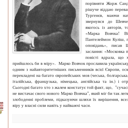
порівняти Жорж Санд
рішуче віддаю перева
Тургенєв, маючи на
звернувся до Шевче
якогось із авторів, 
«Марка Вовчка! В
Пантелеймон Куліш, 
оповідань», писав 
заслання: «Московка п
повісті вдрала, що 
прийшлось би в міру». Марко Вовчок прославила українську 
одним з найавторитетніших письменників всієї Європи, оск
перекладені на багато європейських мов (чеська, болгарська,
італійська, французька, німецька, англійська та ін.) і о
Сьогодні багато хто з жалем констатує той факт, що, "сучасн
не вистачає свого нового Марко Вовчка", який міг би так легк
злободенні проблеми, підказуючи шляхи їх вирішення, все
віру у власні сили навіть у найважчі часи.