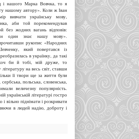
 і нашого Марка Вовчка, то я
гу нашому автору». Коли ж Іван
мір вивчати українську мову,
нка, аби той порекомендував
той без жодних вагань відповів:
ін один знає нашу мову».
прочитавши рукопис «Народних
Шевченку, який повертався із
реобразилась в українку, да такі
хоч би й тобі, мій друже, то
літературу на весь світ, ставши
ільки її твори ще за життя були
 сербська, польська, словенська,
тримали величезну популярність.
ій українській літературі гостро
о і вільно піднімати і розкривати
ляючи в людей надію, доброту і