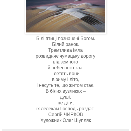
Білі птиці позначені Богом.
Білий ранок.
Тремтлива імла
розвидняє чумацьку дорогу
від земного
й небесного зла.
І летять вони
в зиму і літо,
і несуть те, що житом стає.
В білих вузликах –
душі,
не діти,
їх лелекам Господь роздає.
Сергій ЧИРКОВ
Художник Олег Шупляк