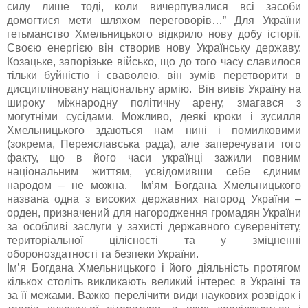
силу лише тоді, коли вичерпувалися всі засоби
домогтися мети шляхом переговорів…” Для України
гетьманство Хмельницького відкрило нову добу історії.
Своєю енергією він створив нову Українську державу.
Козацьке, запорізьке військо, що до того часу славилося
тільки буйністю і сваволею, він зумів перетворити в
дисципліновану національну армію. Він вивів Україну на
широку міжнародну політичну арену, змагався з
могутніми сусідами. Можливо, деякі кроки і зусилля
Хмельницького здаються нам нині і помилковими
(зокрема, Переяславська рада), але заперечувати того
факту, що в його часи українці зажили повним
національним життям, усвідомивши себе єдиним
народом – не можна. Ім’ям Богдана Хмельницького
названа одна з високих державних нагород України –
орден, призначений для нагородження громадян України
за особливі заслуги у захисті державного суверенітету,
територіальної цілісності та у зміцненні
обороноздатності та безпеки України.
Ім’я Богдана Хмельницького і його діяльність протягом
кількох століть викликають великий інтерес в Україні та
за її межами. Важко перелічити види наукових розвідок і