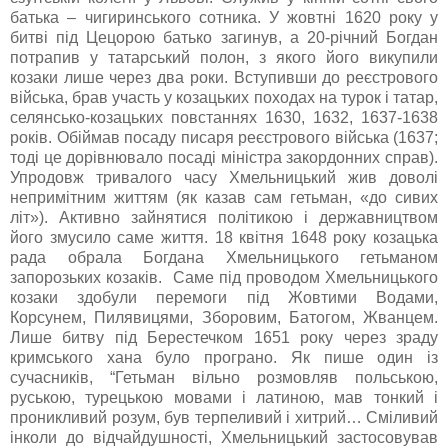
батька – чигиринського сотника. У жовтні 1620 року у
битві під Цецорою батько загинув, а 20-річний Богдан
потрапив у татарський полон, з якого його викупили
козаки лише через два роки. Вступивши до реєстрового
війська, брав участь у козацьких походах на турок і татар,
селянсько-козацьких повстаннях 1630, 1632, 1637-1638
років. Обіймав посаду писаря реєстрового війська (1637;
тоді це дорівнювало посаді міністра закордонних справ).
Упродовж тривалого часу Хмельницький жив доволі
непримітним життям (як казав сам гетьман, «до сивих
літ»). Активно зайнятися політикою і державництвом
його змусило саме життя. 18 квітня 1648 року козацька
рада обрала Богдана Хмельницького гетьманом
запорозьких козаків. Саме під проводом Хмельницького
козаки здобули перемоги під Жовтими Водами,
Корсунем, Пилявицями, Зборовим, Батогом, Жванцем.
Лише битву під Берестечком 1651 року через зраду
кримського хана було програно. Як пише один із
сучасників, “Гетьман вільно розмовляв польською,
руською, турецькою мовами і латиною, мав тонкий і
проникливий розум, був терпеливий і хитрий… Сміливий
інколи до відчайдушності, Хмельницький застосовував