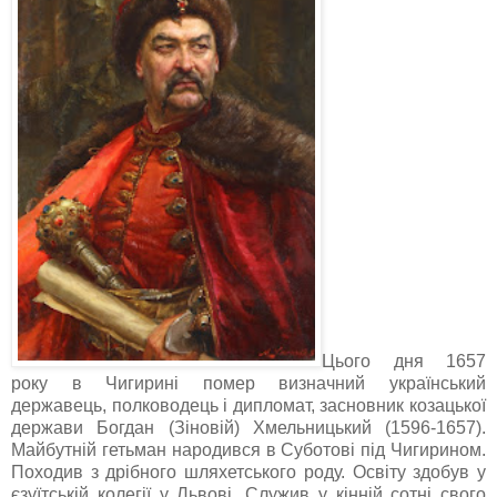
Цього дня 1657
року в Чигирині помер визначний український
державець, полководець і дипломат, засновник козацької
держави Богдан (Зіновій) Хмельницький (1596-1657).
Майбутній гетьман народився в Суботові під Чигирином.
Походив з дрібного шляхетського роду. Освіту здобув у
єзуїтській колегії у Львові. Служив у кінній сотні свого