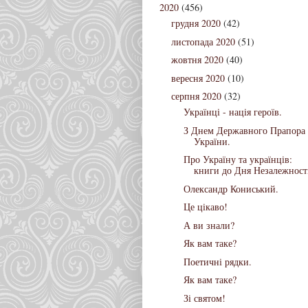
2020
(456)
грудня 2020
(42)
листопада 2020
(51)
жовтня 2020
(40)
вересня 2020
(10)
серпня 2020
(32)
Українці - нація героїв.
З Днем Державного Прапора
України.
Про Україну та українців:
книги до Дня Незалежност
Олександр Кониський.
Це цікаво!
А ви знали?
Як вам таке?
Поетичні рядки.
Як вам таке?
Зі святом!