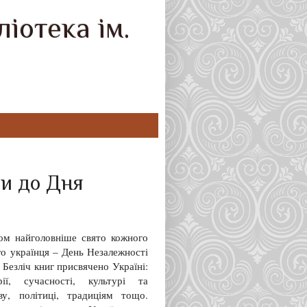
іотека ім.
ги до Дня
ом найголовніше свято кожного
го українця – День Незалежності
 Безліч книг присвячено Україні:
рії, сучасності, культурі та
ву, політиці, традиціям тощо.