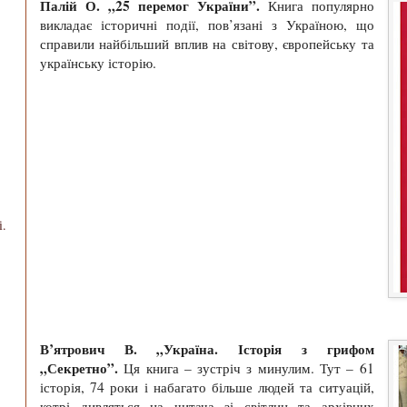
Палій О. „25 перемог України”.
Книга популярно
викладає історичні події, пов’язані з Україною, що
справили найбільший вплив на світову, європейську та
українську історію.
і.
В’ятрович В. „Україна. Історія з грифом
„Секретно”.
Ця книга – зустріч з минулим. Тут – 61
історія, 74 роки і набагато більше людей та ситуацій,
котрі дивляться на читача зі світлин та архівних