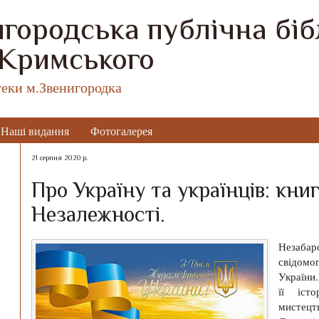
городська публічна бібл
 Кримського
теки м.Звенигородка
Наші видання
Фотогалерея
21 серпня 2020 р.
Про Україну та українців: кни
Незалежності.
Незабар
свідомо
України.
її істо
мистецт