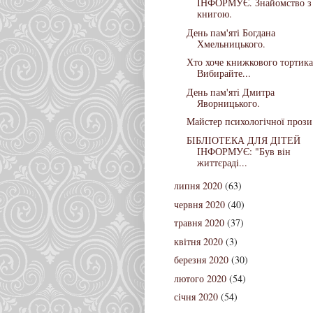
ІНФОРМУЄ. Знайомство з
книгою.
День пам'яті Богдана
Хмельницького.
Хто хоче книжкового тортика
Вибирайте...
День пам'яті Дмитра
Яворницького.
Майстер психологічної прози
БІБЛІОТЕКА ДЛЯ ДІТЕЙ
ІНФОРМУЄ: "Був вiн
життєрадi...
липня 2020
(63)
червня 2020
(40)
травня 2020
(37)
квітня 2020
(3)
березня 2020
(30)
лютого 2020
(54)
січня 2020
(54)