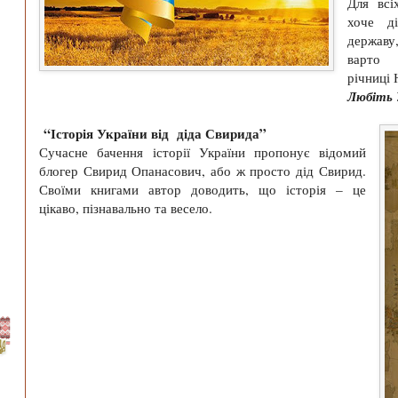
Для всі
хоче д
державу
варто 
річниці 
Любіть 
“Історія України від діда Свирида”
Сучасне бачення історії України пропонує відомий
блогер Свирид Опанасович, або ж просто дід Свирид.
Своїми книгами автор доводить, що історія – це
цікаво, пізнавально та весело.