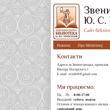
Звени
Ю. С.
Сайт бібліо
Новини
Про бібліотеку
Контакти
Адреса: м.Звенигородка, провулок
Віктора Погорілого,1
E-mail: zvenbib@gmail.com
Ми працюємо:
8
:00-17:00
Пн. - Пт. -
субота
неділя
Вихідний:
,
Остання п’ятниця кожного місяця -
санітарний день