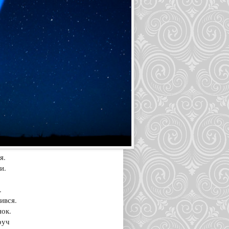
я.
и.
.
ився.
нок.
руч