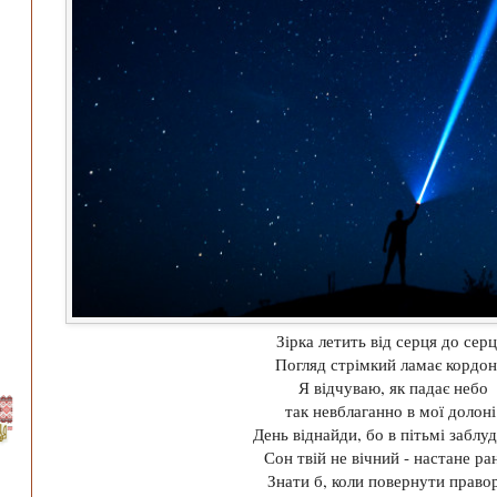
Зірка летить від серця до серц
Погляд стрімкий ламає кордон
Я відчуваю, як падає небо
так невблаганно в мої долоні
День віднайди, бо в пітьмі заблуд
Сон твій не вічний - настане ра
Знати б, коли повернути право