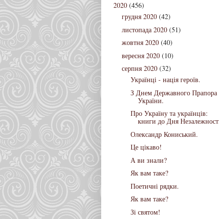
2020
(456)
грудня 2020
(42)
листопада 2020
(51)
жовтня 2020
(40)
вересня 2020
(10)
серпня 2020
(32)
Українці - нація героїв.
З Днем Державного Прапора
України.
Про Україну та українців:
книги до Дня Незалежност
Олександр Кониський.
Це цікаво!
А ви знали?
Як вам таке?
Поетичні рядки.
Як вам таке?
Зі святом!