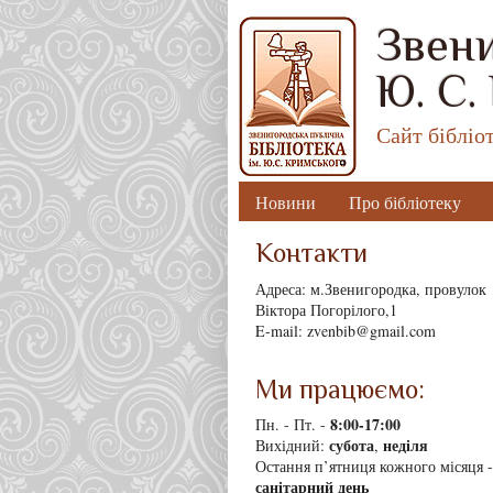
Звени
Ю. С.
Сайт бібліо
Новини
Про бібліотеку
Контакти
Адреса: м.Звенигородка, провулок
Віктора Погорілого,1
E-mail: zvenbib@gmail.com
Ми працюємо:
8
:00-17:00
Пн. - Пт. -
субота
неділя
Вихідний:
,
Остання п’ятниця кожного місяця -
санітарний день