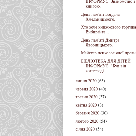
ІНФОРМУЄ. Знайомство з
книгою.
День пам'яті Богдана
Хмельницького.
Хто хоче книжкового тортика
Вибирайте...
День пам'яті Дмитра
Яворницького.
Майстер психологічної прози
БІБЛІОТЕКА ДЛЯ ДІТЕЙ
ІНФОРМУЄ: "Був вiн
життєрадi...
липня 2020
(63)
червня 2020
(40)
травня 2020
(37)
квітня 2020
(3)
березня 2020
(30)
лютого 2020
(54)
січня 2020
(54)