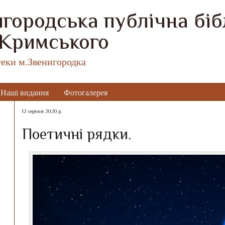
городська публічна бібл
 Кримського
теки м.Звенигородка
Наші видання
Фотогалерея
12 серпня 2020 р.
Поетичні рядки.