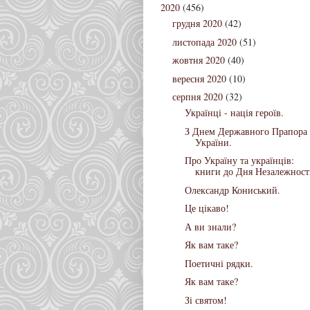
2020
(456)
грудня 2020
(42)
листопада 2020
(51)
жовтня 2020
(40)
вересня 2020
(10)
серпня 2020
(32)
Українці - нація героїв.
З Днем Державного Прапора
України.
Про Україну та українців:
книги до Дня Незалежност
Олександр Кониський.
Це цікаво!
А ви знали?
Як вам таке?
Поетичні рядки.
Як вам таке?
Зі святом!