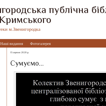
городська публічна бібл
 Кримського
теки м.Звенигородка
Наші видання
Фотогалерея
13 серпня 2020 р.
Сумуємо...