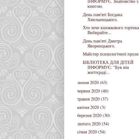
ІНФОРМУЄ. Знайомство з
книгою.
День пам'яті Богдана
Хмельницького.
Хто хоче книжкового тортика
Вибирайте...
День пам'яті Дмитра
Яворницького.
Майстер психологічної прози
БІБЛІОТЕКА ДЛЯ ДІТЕЙ
ІНФОРМУЄ: "Був вiн
життєрадi...
липня 2020
(63)
червня 2020
(40)
травня 2020
(37)
квітня 2020
(3)
березня 2020
(30)
лютого 2020
(54)
січня 2020
(54)