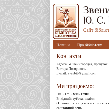
Звени
Ю. С.
Сайт бібліо
Новини
Про бібліотеку
Контакти
Адреса: м.Звенигородка, провулок
Віктора Погорілого,1
E-mail: zvenbib@gmail.com
Ми працюємо:
8
:00-17:00
Пн. - Пт. -
субота
неділя
Вихідний:
,
Остання п’ятниця кожного місяця -
санітарний день