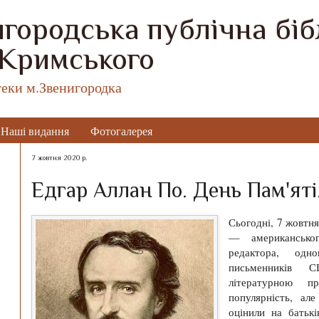
городська публічна бібл
 Кримського
теки м.Звенигородка
Наші видання
Фотогалерея
7 жовтня 2020 р.
Едгар Аллан По. День Пам'яті
Сьогодні, 7 жовтня
— американськог
редактора, одн
письменників 
літературною п
популярність, ал
оцінили на батьк