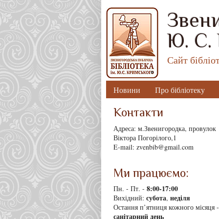
Звени
Ю. С.
Сайт бібліо
Новини
Про бібліотеку
Контакти
Адреса: м.Звенигородка, провулок
Віктора Погорілого,1
E-mail: zvenbib@gmail.com
Ми працюємо:
8
:00-17:00
Пн. - Пт. -
субота
неділя
Вихідний:
,
Остання п’ятниця кожного місяця -
санітарний день