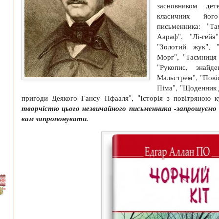
засновником дет
класичних йог
письменника: "Та
Аараф", "Лі-гейя
"Золотий жук", 
Морг", "Таємниця
"Рукопис, знайд
Мальстрем", "Пові
Піма", "Щоденник 
пригоди Деякого Гансу Пфааля", "Історія з повітряною 
творчістю цього незвичайного письменника -запрошуємо 
вам запропонувати.