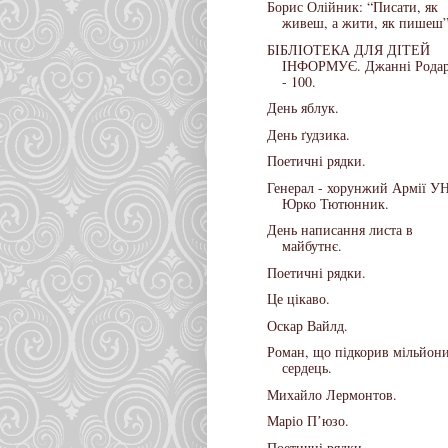
Борис Олійник: “Писати, як
живеш, а жити, як пишеш”
БІБЛІОТЕКА ДЛЯ ДІТЕЙ
ІНФОРМУЄ. Джанні Родар
- 100.
День яблук.
День ґудзика.
Поетичні рядки.
Генерал - хорунжий Армії У
Юрко Тютюнник.
День написання листа в
майбутнє.
Поетичні рядки.
Це цікаво.
Оскар Вайлд.
Роман, що підкорив мільйон
сердець.
Михайло Лермонтов.
Маріо Пʼюзо.
Поетичні рядки.