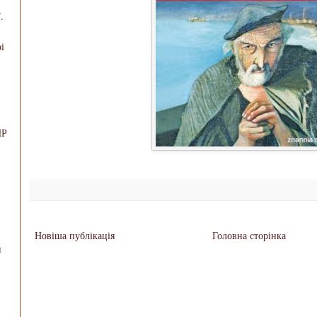
.
і
НР
Новіша публікація
Головна сторінка
и