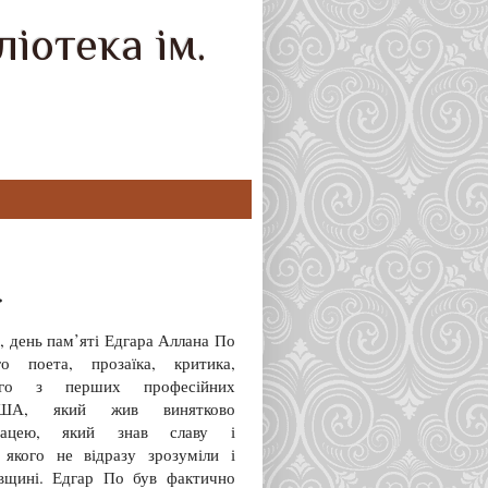
іотека ім.
.
, день пам’яті Едгара Аллана По
о поета, прозаїка, критика,
ого з перших професійних
США, який жив винятково
рацею, який знав славу і
е якого не відразу зрозуміли і
івщині. Едгар По був фактично