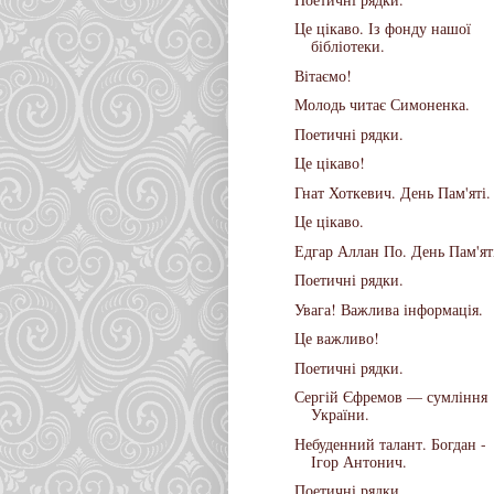
Це цікаво. Із фонду нашої
бібліотеки.
Вітаємо!
Молодь читає Симоненка.
Поетичні рядки.
Це цікаво!
Гнат Хоткевич. День Пам'яті.
Це цікаво.
Едгар Аллан По. День Пам'ят
Поетичні рядки.
Увага! Важлива інформація.
Це важливо!
Поетичні рядки.
Сергій Єфремов — сумління
України.
Небуденний талант. Богдан -
Ігор Антонич.
Поетичні рядки.