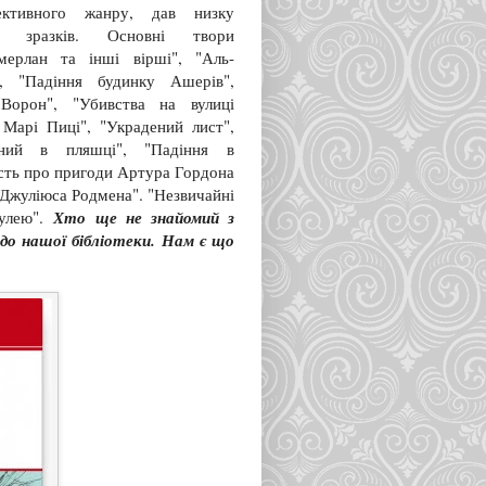
ективного жанру, дав низку
о зразків. Основні твори
мерлан та інші вірші", "Аль-
", "Падіння будинку Ашерів",
"Ворон", "Убивства на вулиці
 Марі Пиці", "Украдений лист",
ений в пляшці", "Падіння в
сть про пригоди Артура Гордона
Джуліюса Родмена". "Незвичайні
Хто ще не знайомий з
кулею".
до нашої бібліотеки. Нам є що