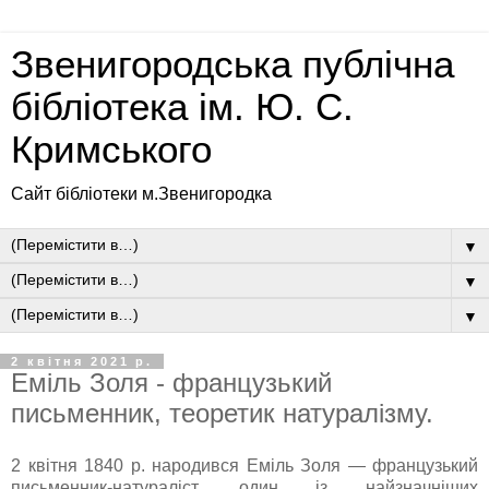
Звенигородська публічна
бібліотека ім. Ю. С.
Кримського
Сайт бібліотеки м.Звенигородка
▼
▼
▼
2 квітня 2021 р.
Еміль Золя - французький
письменник, теоретик натуралізму.
2 квітня 1840 р. народився Еміль Золя — французький
письменник-натураліст, один із найзначніших