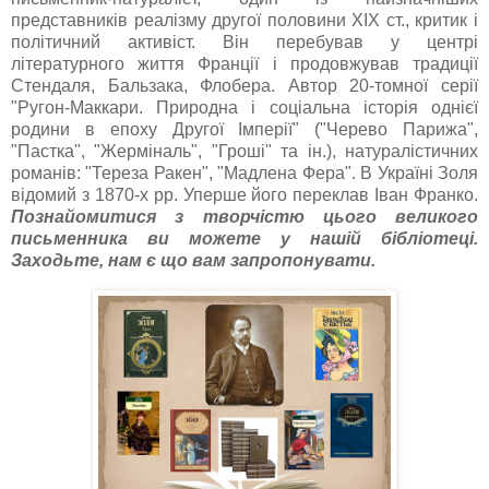
представників реалізму другої половини XIX ст., критик і
політичний активіст. Він перебував у центрі
літературного життя Франції і продовжував традиції
Стендаля, Бальзака, Флобера. Автор 20-томної серії
"Ругон-Маккари. Природна і соціальна історія однієї
родини в епоху Другої Імперії" ("Черево Парижа",
"Пастка", "Жерміналь", "Гроші" та ін.), натуралістичних
романів: "Тереза Ракен", "Мадлена Фера". В Україні Золя
відомий з 1870-х рр. Уперше його переклав Іван Франко.
Познайомитися з творчістю цього великого
письменника ви можете у нашій бібліотеці.
Заходьте, нам є що вам запропонувати.