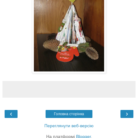
‹
›
Головна сторінка
Переглянути веб-версію
На платформі
Blogger
.