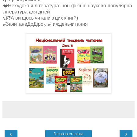
❤️Нехудожня література: нон-фікшн: науково-популярна
література для дітей
🧐❓А ви щось читали з цих книг?)
#ЗачитанеДоДірок #тижденьчитання
‹
›
Головна сторінка