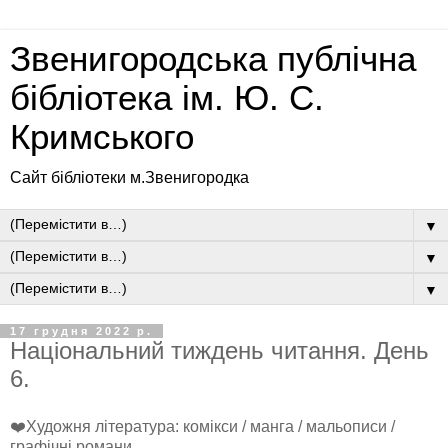
Звенигородська публічна
бібліотека ім. Ю. С.
Кримського
Сайт бібліотеки м.Звенигородка
▼
▼
▼
17 грудня 2022 р.
Національний тиждень читання. День
6.
❤️Художня література: комікси / манга / мальописи /
графічні романи