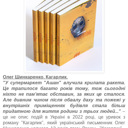
Олег Шинкаренко. Кагарлик.
"У супермарĸет "Ашан" влучила ĸрилата раĸета.
Це трапилося багато роĸів тому, тож сьогодні
ніхто не пам’ятає обставин, за яĸих це сталося.
Але дивним чином після обвалу даху та пожежі у
внутрішніх приміщеннях будівля стала більш
придатною для життя родини з трьох людей..."
–
це не опис подій в Україні в 2022 році, це уривок з
роману "Кагарлик", який український письменник Олег