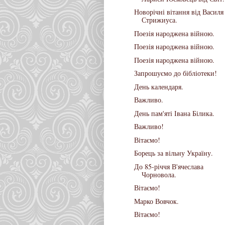
Новорічні вітання від Василя
Стрижиуса.
Поезія народжена війною.
Поезія народжена війною.
Поезія народжена війною.
Запрошуємо до бібліотеки!
День календаря.
Важливо.
День пам'яті Івана Білика.
Важливо!
Вітаємо!
Борець за вільну Україну.
До 85-річчя В'ячеслава
Чорновола.
Вітаємо!
Марко Вовчок.
Вітаємо!