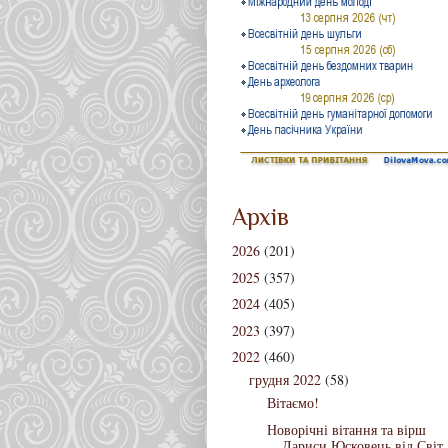
Архів
2026
(201)
2025
(357)
2024
(405)
2023
(397)
2022
(460)
грудня 2022
(58)
Вітаємо!
Новорічні вітання та вірш
Лариси Юсковець від Світ.