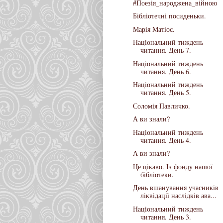
#Поезія_народжена_війною
Бібліотечні посиденьки.
Марія Матіос.
Національний тиждень
читання. День 7.
Національний тиждень
читання. День 6.
Національний тиждень
читання. День 5.
Соломія Павличко.
А ви знали?
Національний тиждень
читання. День 4.
А ви знали?
Це цікаво. Із фонду нашої
бібліотеки.
День вшанування учасників
ліквідації наслідків ава...
Національний тиждень
читання. День 3.