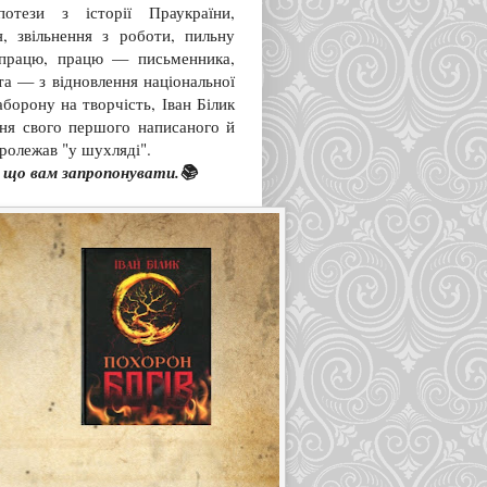
потези з історії Праукраїни,
я, звільнення з роботи, пильну
 працю, працю — письменника,
та — з відновлення національної
борону на творчість, Іван Білик
ння свого першого написаного й
ролежав "у шухляді".
 є що вам запропонувати.📚