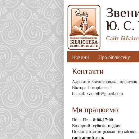
Звени
Ю. С.
Сайт бібліо
Новини
Про бібліотеку
Контакти
Адреса: м.Звенигородка, провулок
Віктора Погорілого,1
E-mail: zvenbib@gmail.com
Ми працюємо:
8
:00-17:00
Пн. - Пт. -
субота
неділя
Вихідний:
,
Остання п’ятниця кожного місяця -
санітарний день