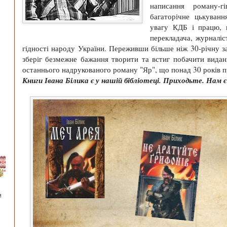
написання роману-гі
багаторічне цькуванн
увагу КДБ і працю,
перекладача, журналіс
гідності народу України. Переживши більше ніж 30-річну за
зберіг безмежне бажання творити та встиг побачити вида
останнього надрукованого роману "Яр", що понад 30 років п
Книги Івана Білика є у нашій бібліотеці. Приходьте. Нам