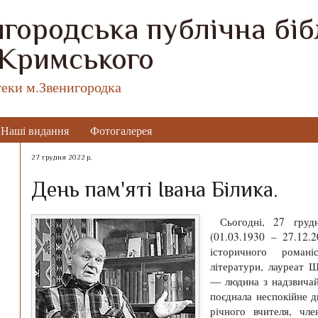
городська публічна бібл
 Кримського
теки м.Звенигородка
Наші видання
Фотогалерея
27 грудня 2022 р.
День пам'яті Івана Білика.
Сьогодні, 27 грудн
(01.03.1930 – 27.12.2
історичного романі
літератури, лауреат Ш
— людина з надзвича
поєднала неспокійне д
річного вчителя, чле