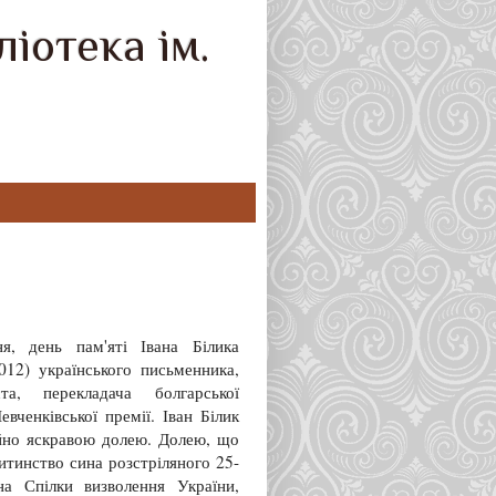
іотека ім.
я, день пам'яті Івана Білика
012) українського письменника,
ста, перекладача болгарської
евченківської премії. Іван Білик
йно яскравою долею. Долею, що
итинство сина розстріляного 25-
на Спілки визволення України,