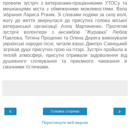
провели зустріч з ветеранами-працівниками УТОСу та
мешканцями міста з обмеженими можливостями. Вела
зібрання Лариса Різник. Зі словами подяки за силу волі,
жагу до життя звернулася до присутніх голова міської
ветеранської організації Алла Мартиненко. Протягом
зустрічі волонтери з ансамблю "Журавка" Любов
Павлова, Тетяна Проценко та Олена Дерега виконували
українські народні пісні, читали вірші. Дмитро Савицький
зігрівав душі присутніх грою на гітарі. Зустріч пройшла в
теплій атмосфері, присутні отримали задоволення від
душевного спілкування та приємного чаювання зі
смачними тістечками.
‹
›
Головна сторінка
Переглянути веб-версію