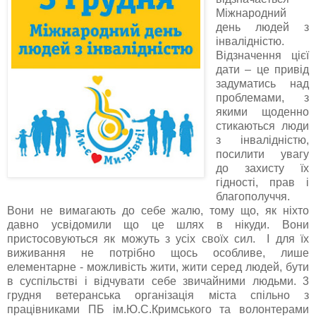
Міжнародний
день людей з
інвалідністю.
Відзначення цієї
дати – це привід
задуматись над
проблемами, з
якими щоденно
стикаються люди
з інвалідністю,
посилити увагу
до захисту їх
гідності, прав і
благополуччя.
Вони не вимагають до себе жалю, тому що, як ніхто
давно усвідомили що це шлях в нікуди. Вони
пристосовуються як можуть з усіх своїх сил. І для їх
виживання не потрібно щось особливе, лише
елементарне - можливість жити, жити серед людей, бути
в суспільстві і відчувати себе звичайними людьми. 3
грудня ветеранська організація міста спільно з
працівниками ПБ ім.Ю.С.Кримського та волонтерами