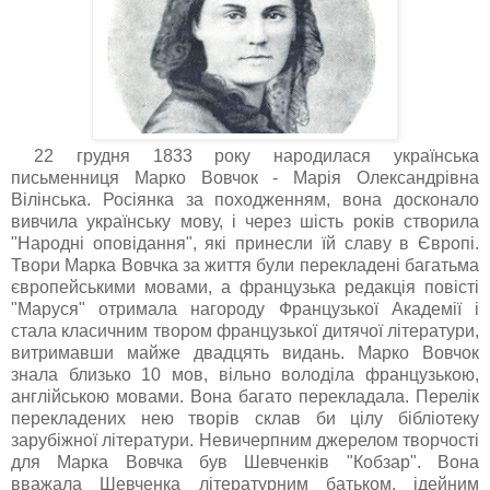
22 грудня 1833 року народилася українська
письменниця Марко Вовчок - Марія Олександрівна
Вілінська. Росіянка за походженням, вона досконало
вивчила українську мову, і через шість років створила
"Народні оповідання", які принесли їй славу в Європі.
Твори Марка Вовчка за життя були перекладені багатьма
європейськими мовами, а французька редакція повісті
"Маруся" отримала нагороду Французької Академії і
стала класичним твором французької дитячої літератури,
витримавши майже двадцять видань. Марко Вовчок
знала близько 10 мов, вільно володіла французькою,
англійською мовами. Вона багато перекладала. Перелік
перекладених нею творів склав би цілу бібліотеку
зарубіжної літератури. Невичерпним джерелом творчості
для Марка Вовчка був Шевченків "Кобзар". Вона
вважала Шевченка літературним батьком, ідейним