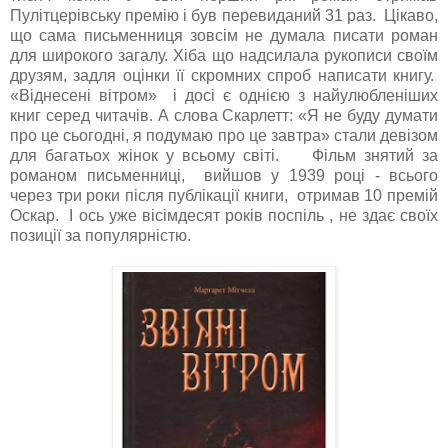
Пулітцерівську премію і був перевиданий 31 раз. Цікаво,
що сама письменниця зовсім не думала писати роман
для широкого загалу. Хіба що надсилала рукописи своїм
друзям, задля оцінки її скромних спроб написати книгу.
«Віднесені вітром» і досі є однією з найулюбленіших
книг серед читачів. А слова Скарлетт: «Я не буду думати
про це сьогодні, я подумаю про це завтра» стали девізом
для багатьох жінок у всьому світі. Фільм знятий за
романом письменниці, вийшов у 1939 році - всього
через три роки після публікації книги, отримав 10 премій
Оскар. І ось уже вісімдесят років поспіль , не здає своїх
позиції за популярністю.