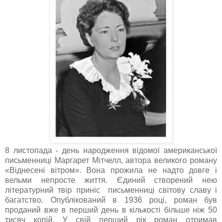
8 листопада - день народження відомої американської
письменниці Маргарет Мітчелл, автора великого роману
«Віднесені вітром». Вона прожила не надто довге і
вельми непросте життя. Єдиний створений нею
літературний твір приніс письменниці світову славу і
багатство. Опублікований в 1936 році, роман був
проданий вже в перший день в кількості більше ніж 50
тисяч копій. У свій перший рік роман отримав